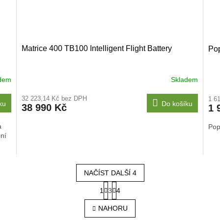
Matrice 400 TB100 Intelligent Flight Battery
Pop
dem
Skladem
32 223,14 Kč bez DPH
1 6
ku
Do košíku
38 990 Kč
1 
a
Pop
ní
NAČÍST DALŠÍ 4
S
1
3
4
O
t
r
v
NAHORU
á
l
n