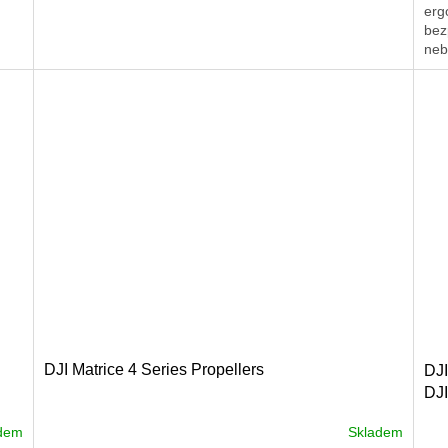
erg
bez
neb
DJI Matrice 4 Series Propellers
DJI
DJ
dem
Skladem