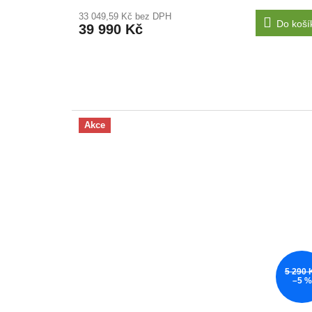
33 049,59 Kč bez DPH
Do koší
39 990 Kč
Akce
5 290 
–5 %