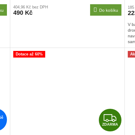
404,96 Kč bez DPH
185
ku
Do košíku
490 Kč
22
V b
dro
navr
sam
Dotace až 60%
Ak
Z
Kč
ZDARMA
D