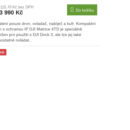
 115,70 Kč bez DPH
Do košíku
3 990 Kč
alení pouze dron, ovladač, nabíječ a kufr. Kompaktní
n s ochranou IP DJI Matrice 4TD je speciálně
žen pro použití s DJI Dock 3, ale lze jej také
ostatně ovládat...
ce