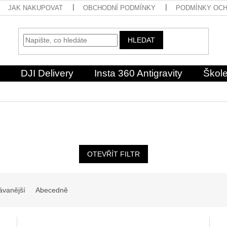
JAK NAKUPOVAT
OBCHODNÍ PODMÍNKY
PODMÍNKY OCH
HLEDAT
DJI Delivery
Insta 360 Antigravity
Škole
OTEVŘÍT FILTR
ávanější
Abecedně