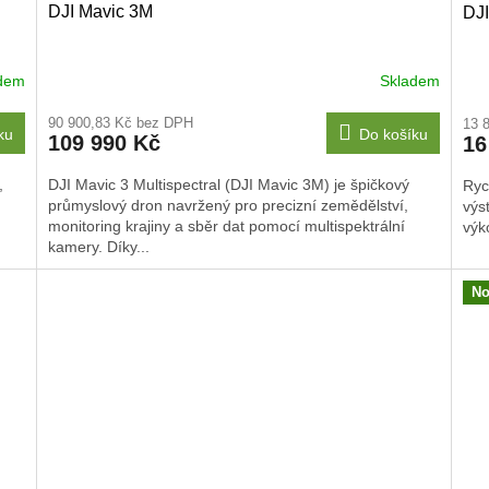
DJI Mavic 3M
DJ
A
R
dem
Skladem
M
90 900,83 Kč bez DPH
13 
ku
Do košíku
109 990 Kč
16
A
,
DJI Mavic 3 Multispectral (DJI Mavic 3M) je špičkový
Ryc
průmyslový dron navržený pro precizní zemědělství,
výs
monitoring krajiny a sběr dat pomocí multispektrální
výk
kamery. Díky...
No