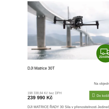
ý
í
p
p
i
r
s
o
p
d
r
u
o
k
d
t
u
ů
k
t
ZDAR
ů
DJI Matrice 30T
Na objed
198 338,84 Kč bez DPH
Do koší
239 990 Kč
DJI MATRICE ŘADY 30 Síla v přenositelnosti Jedine