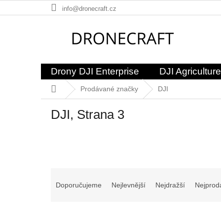
Přejít
info@dronecraft.cz
na
obsah
Drony DJI Enterprise
DJI Agriculture
Domů
Prodávané značky
DJI
DJI
, Strana 3
Ř
a
Doporučujeme
Nejlevnější
Nejdražší
Nejprod
z
e
V
n