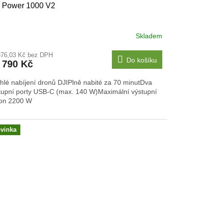
I Power 1000 V2
Skladem
876,03 Kč bez DPH
Do košíku
 790 Kč
hlé nabíjení dronů DJIPlně nabité za 70 minutDva
tupní porty USB-C (max. 140 W)Maximální výstupní
on 2200 W
vinka