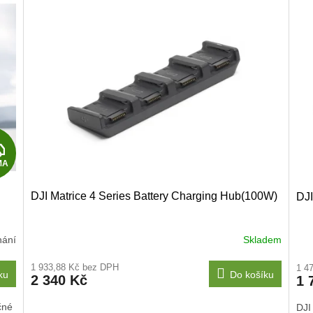
Z
MA
D
DJI Matrice 4 Series Battery Charging Hub(100W)
DJI
A
R
nání
Skladem
M
1 933,88 Kč bez DPH
1 4
ku
Do košíku
2 340 Kč
1 
A
čné
DJI