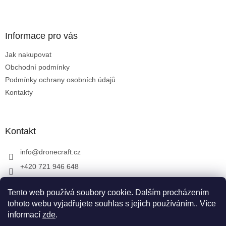
Z
á
p
a
Informace pro vás
t
Jak nakupovat
í
Obchodní podmínky
Podmínky ochrany osobních údajů
Kontakty
Kontakt
info
@
dronecraft.cz
+420 721 946 648
https://www.facebook.com/dronecraftcz
Tento web používá soubory cookie. Dalším procházením
dronecraftcz
tohoto webu vyjadřujete souhlas s jejich používáním.. Více
informací
zde
.