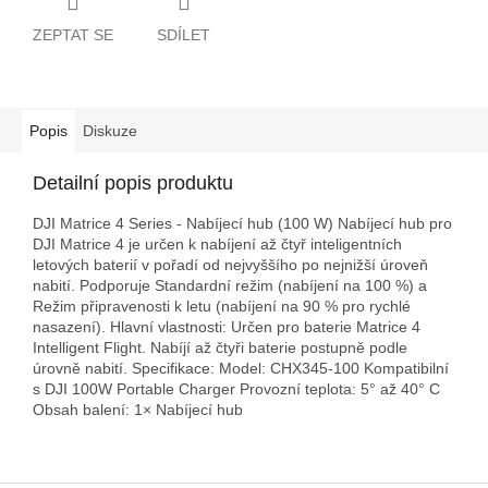
ZEPTAT SE
SDÍLET
Popis
Diskuze
Detailní popis produktu
DJI Matrice 4 Series - Nabíjecí hub (100 W) Nabíjecí hub pro
DJI Matrice 4 je určen k nabíjení až čtyř inteligentních
letových baterií v pořadí od nejvyššího po nejnižší úroveň
nabití. Podporuje Standardní režim (nabíjení na 100 %) a
Režim připravenosti k letu (nabíjení na 90 % pro rychlé
nasazení). Hlavní vlastnosti: Určen pro baterie Matrice 4
Intelligent Flight. Nabíjí až čtyři baterie postupně podle
úrovně nabití. Specifikace: Model: CHX345-100 Kompatibilní
s DJI 100W Portable Charger Provozní teplota: 5° až 40° C
Obsah balení: 1× Nabíjecí hub