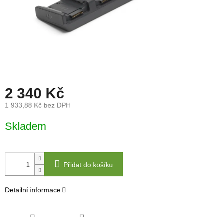
2 340 Kč
1 933,88 Kč bez DPH
Měrná
Skladem
cena:
Přidat do košíku
Detailní informace