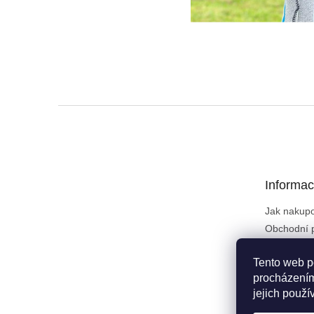
Z
á
p
a
t
Informac
í
Jak nakup
Obchodní 
Podmínky 
údajů
Tento web p
Kontakty
procházením
jejich použí