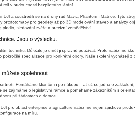
 roli v budoucnosti bezpilotního létání.
ní DJI a soustředili se na drony řad Mavic, Phantom i Matrice. Tyto stro
by ortofotomapy pro geodety až po 3D modelování staveb a analýzy ob
g plodin, sledování zvěře a precizní zemědělství.
chnice. Jsou o výsledku.
litní techniku. Důležité je umět ji správně používat. Proto nabízíme ško
pokročilé specializace pro konkrétní obory. Naše školení vycházejí z 
e můžete spolehnout
partneři. Pomáháme klientům i po nákupu – ať už se jedná o zaškolení
vně se zajímáme o legislativní rámce a pomáháme zákazníkům s orienta
dporu při žádostech o dotace.
DJI pro oblast enterprise a agriculture nabízíme nejen špičkové produkt
konfigurace na míru.