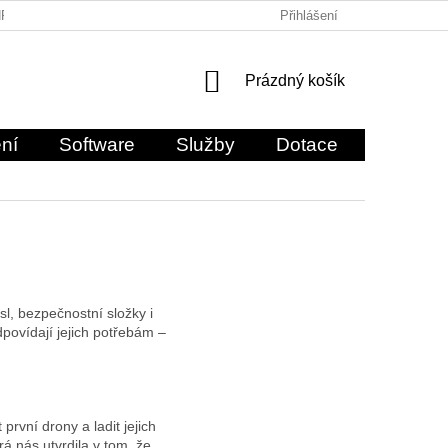
RANY OSOBNÍCH ÚDAJŮ
KONTAKTY
Přihlášení
NÁKUPNÍ
Prázdný košík
KOŠÍK
ní
Software
Služby
Dotace
O nás
l, bezpečnostní složky i
povídají jejich potřebám –
rvní drony a ladit jejich
rá nás utvrdila v tom, že