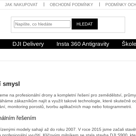
JAK NAKUPOVAT
OBCHODNÍ PODMÍNKY
PODMÍNKY OCH
HLEDAT
DJI Delivery
Insta 360 Antigravity
Škole
í smysl
jeme na profesionální drony a kompletní řešení pro zemědělství, průmys
áme zákazníkům najít a využít takové technologie, které skutečně od
ání, monitoring porostů, tvorbu aplikačních map nebo fotogrammetrii.
nálním řešením
ízenými modely sahají až do roku 2007. V roce 2015 jsme začali stavět p
 profesionální využití. Klíčovým milníkem se stala stavba DJI S900, kte