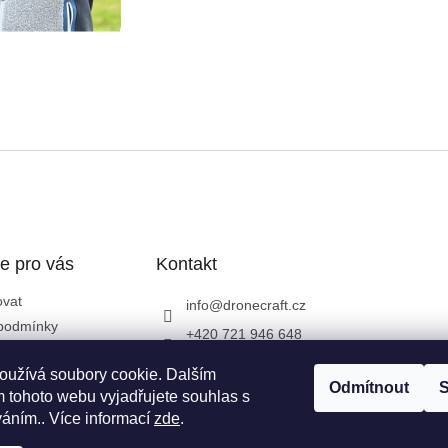
e pro vás
Kontakt
ovat
info
@
dronecraft.cz
podmínky
+420 721 946 648
ochrany osobních
https://www.facebook.co
oužívá soubory cookie. Dalším
m/dronecraftcz
Odmítnout
S
 tohoto webu vyjadřujete souhlas s
dronecraftcz
váním.. Více informací
zde
.