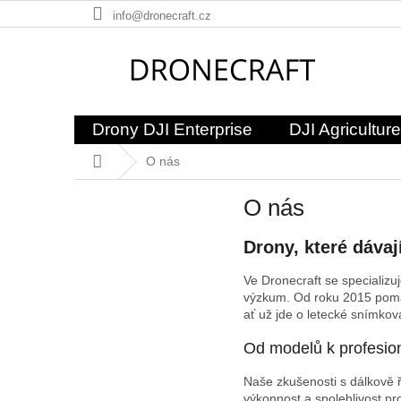
Přejít
info@dronecraft.cz
na
obsah
Drony DJI Enterprise
DJI Agriculture
Domů
O nás
O nás
Drony, které dávaj
Ve Dronecraft se specializu
výzkum. Od roku 2015 pomáh
ať už jde o letecké snímkov
Od modelů k profesio
Naše zkušenosti s dálkově ř
výkonnost a spolehlivost pro