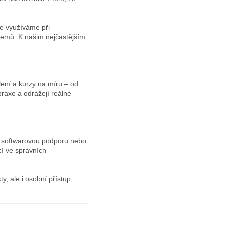
je využíváme při
jemů. K našim nejčastějším
lení a kurzy na míru – od
praxe a odrážejí reálné
, softwarovou podporu nebo
cí ve správních
y, ale i osobní přístup,