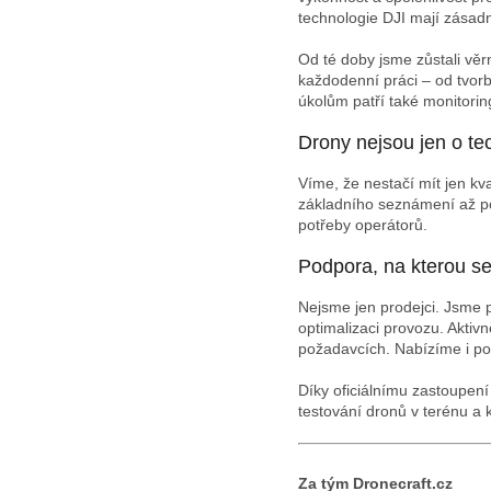
technologie DJI mají zásadní
Od té doby jsme zůstali věr
každodenní práci – od tvor
úkolům patří také monitorin
Drony nejsou jen o te
Víme, že nestačí mít jen kva
základního seznámení až po 
potřeby operátorů.
Podpora, na kterou s
Nejsme jen prodejci. Jsme 
optimalizaci provozu. Akti
požadavcích. Nabízíme i po
Díky oficiálnímu zastoupení 
testování dronů v terénu a 
Za tým Dronecraft.cz