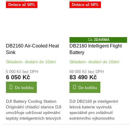
bezpečnost –...
signálu a podporu...
Dotace až 60%
Dotace až 60%
Z
ZDARMA
D
DB2160 Air-Cooled Heat
DB2160 Intelligent Flight
A
Sink
Battery
R
M
A
Skladem- dodání do 10dní
Skladem- dodání do 10dní
5 000 Kč bez DPH
69 000 Kč bez DPH
6 050 Kč
83 490 Kč
Do košíku
Do košíku
DJI Battery Cooling Station
DJI DB2160 je inteligentní
Originální chladicí stanice DJI
letová baterie vyvinutá
umožňuje udržovat optimální
speciálně pro zvládnutí
teploty inteligentních letových
extrémního výkonového
baterií DB2160 a prodlužuje
odběru motorů modelu DJI
jejich životnost. Je...
Agras T100. Nejde pouze o