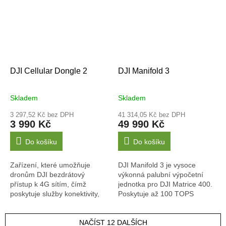
DJI Cellular Dongle 2
DJI Manifold 3
Skladem
Skladem
3 297,52 Kč bez DPH
41 314,05 Kč bez DPH
3 990 Kč
49 990 Kč
Do košíku
Do košíku
Zařízení, které umožňuje
DJI Manifold 3 je vysoce
dronům DJI bezdrátový
výkonná palubní výpočetní
přístup k 4G sítím, čímž
jednotka pro DJI Matrice 400.
poskytuje služby konektivity,
Poskytuje až 100 TOPS
vylepšený přenos a další
výpočetního výkonu, plně
funkce.
podporuje a je kompatibilní s
NAČÍST 12 DALŠÍCH
PSDK V3 a umožňuje...