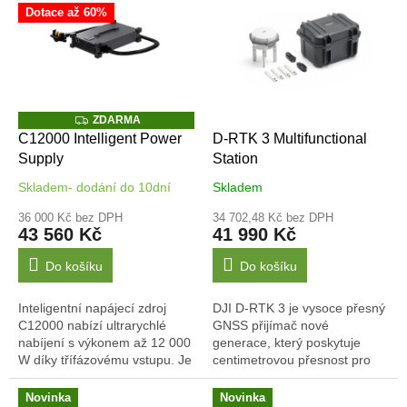
postřikovací nádrž a...
lety a dlouhé mise.
Dotace až 60%
Z
ZDARMA
D
C12000 Intelligent Power
D-RTK 3 Multifunctional
A
Supply
Station
R
M
A
Skladem- dodání do 10dní
Skladem
36 000 Kč bez DPH
34 702,48 Kč bez DPH
43 560 Kč
41 990 Kč
Do košíku
Do košíku
Inteligentní napájecí zdroj
DJI D-RTK 3 je vysoce přesný
C12000 nabízí ultrarychlé
GNSS přijímač nové
nabíjení s výkonem až 12 000
generace, který poskytuje
W díky třífázovému vstupu. Je
centimetrovou přesnost pro
navržen s důrazem na
letecké i pozemní aplikace.
maximální efektivitu a
Nabízí vylepšenou stabilitu
Novinka
Novinka