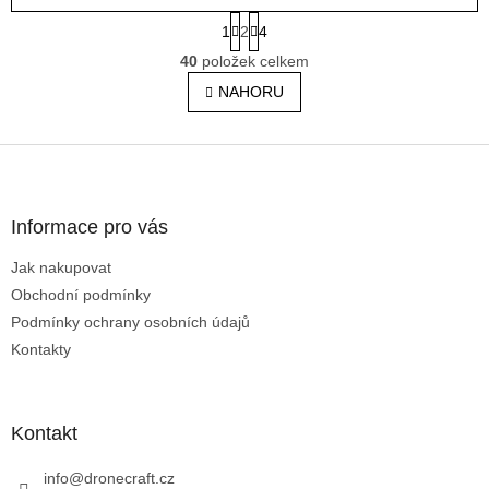
S
1
2
4
t
O
r
40
položek celkem
v
á
l
NAHORU
n
á
k
o
d
v
Z
a
á
c
á
n
í
p
í
p
a
Informace pro vás
r
t
v
Jak nakupovat
í
k
Obchodní podmínky
y
v
Podmínky ochrany osobních údajů
ý
Kontakty
p
i
s
u
Kontakt
info
@
dronecraft.cz