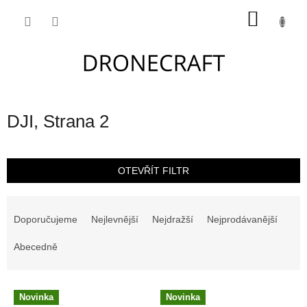
Přejít
NÁKU
na
obsah
KOŠÍK
DJI
, Strana 2
OTEVŘÍT FILTR
Ř
a
Doporučujeme
Nejlevnější
Nejdražší
Nejprodávanější
z
e
Abecedně
n
í
V
p
Novinka
Novinka
ý