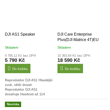
DJI AS1 Speaker
DJI Care Enterprise
Plus(DJI Matrice 4T)EU
Skladem
Skladem
4 785,12 Kč bez DPH
15 363,64 Kč bez DPH
5 790 Kč
18 590 Kč
Do košíku
Do košíku
Reproduktor DJI AS1 Hlasitější
zvuk, větší dosah.
Reproduktor DJI AS1
dosahuje hlasitosti až 114
decibelů na vzdálenost 1
metru s dosahem vysílání až
Novinka
300 metrů. Podporuje...