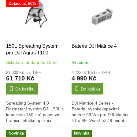
r
Dotace až 60%
p
o
i
d
s
u
p
k
r
t
o
ů
d
150L Spreading System
Baterie DJI Matrice 4
u
pro DJI Agras T100
k
Skladem- dodání do 10dní
Skladem
t
ů
51 000 Kč bez DPH
4 123,97 Kč bez DPH
61 710 Kč
4 990 Kč
Do košíku
Do košíku
Spreading System 4.0
DJI Matrice 4 Series -
Rozmetací systém DJI 150L s
Baterie. Vysokokapacitní
kapacitou 150 litrů posouvá
baterie 99 Wh pro DJI Matrice
hranice letecké aplikace
4T a 4E. Výdrž až 49 minut,
pevných materiálů. Je navržen
6741 mAh, Li-ion 4S.
pro rychlou výměnu za
Spolehlivý výkon pro náročné
Novinka
Novinka