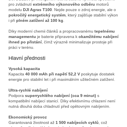
pro zvládnutí
extrémního výkonového odběru
motorů
modelu
DJI Agras T100
. Nejde pouze o zdroj energie, ale o
pokročilý energetický systém
, který zajišťuje stabilní výkon
i při
plném zatížení až 100 kg
.
Díky moderní chemii článků a propracovanému
tepelnému
managementu
je baterie připravena k
okamžitému nabíjení
ihned po přistání
, čímž výrazně minimalizuje prostoje při
práci v terénu.
Hlavní přednosti
Vysoká kapacita
Kapacita
40 000 mAh při napětí 52,2 V
poskytuje dostatek
energie pro stabilní let i při maximálním užitečném zatížení.
Ultra-rychlé nabíjení
Podpora
superrychlého nabíjení (cca 9 minut)
s
kompatibilní nabíjecí stanicí. Díky efektivnímu chlazení není
nutná dlouhá doba chladnutí před opětovným nabíjením.
Ekonomický provoz
Garantovaná životnost až
1 500 nabíjecích cyklů
, což