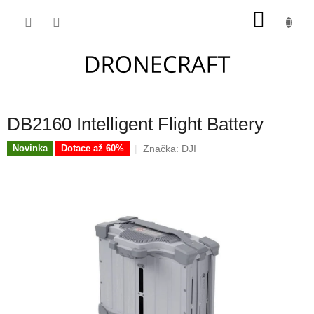
Přejít
NÁKU
na
obsah
KOŠÍK
DB2160 Intelligent Flight Battery
Značka:
DJI
Novinka
Dotace až 60%