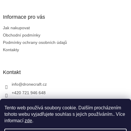
á
p
a
Informace pro vás
t
Jak nakupovat
í
Obchodní podmínky
Podmínky ochrany osobních údajů
Kontakty
Kontakt
info
@
dronecraft.cz
+420 721 946 648
https://www.facebook.com/dronecraftcz
Tento web používá soubory cookie. Dalším procházením
dronecraftcz
tohoto webu vyjadřujete souhlas s jejich používáním.. Více
informací
zde
.