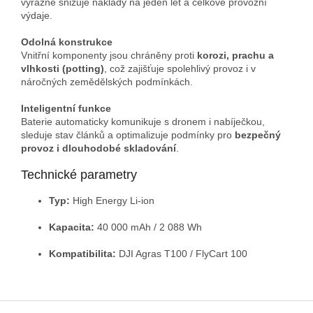
výrazně snižuje náklady na jeden let a celkové provozní
výdaje.
Odolná konstrukce
Vnitřní komponenty jsou chráněny proti
korozi, prachu a
vlhkosti (potting)
, což zajišťuje spolehlivý provoz i v
náročných zemědělských podmínkách.
Inteligentní funkce
Baterie automaticky komunikuje s dronem i nabíječkou,
sleduje stav článků a optimalizuje podmínky pro
bezpečný
provoz i dlouhodobé skladování
.
Technické parametry
Typ:
High Energy Li-ion
Kapacita:
40 000 mAh / 2 088 Wh
Kompatibilita:
DJI Agras T100 / FlyCart 100
Z