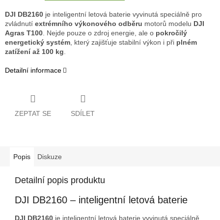
DJI DB2160
je inteligentní letová baterie vyvinutá speciálně pro
zvládnutí
extrémního výkonového odběru
motorů modelu
DJI
Agras T100
. Nejde pouze o zdroj energie, ale o
pokročilý
energetický systém
, který zajišťuje stabilní výkon i při
plném
zatížení až 100 kg
.
Detailní informace
ZEPTAT SE
SDÍLET
Popis
Diskuze
Detailní popis produktu
DJI DB2160 – inteligentní letová baterie
DJI DB2160
je inteligentní letová baterie vyvinutá speciálně