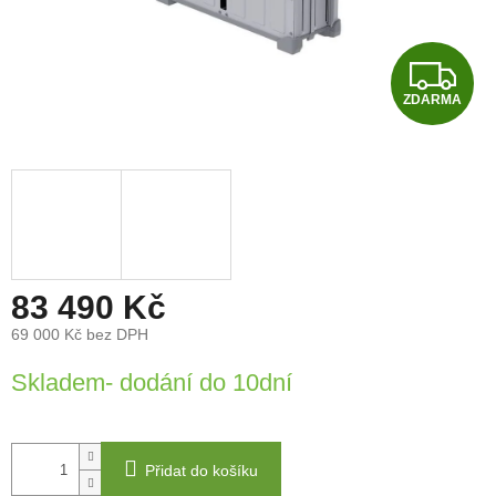
Z
ZDARMA
D
A
R
M
A
83 490 Kč
69 000 Kč bez DPH
Měrná
Skladem- dodání do 10dní
cena:
Přidat do košíku