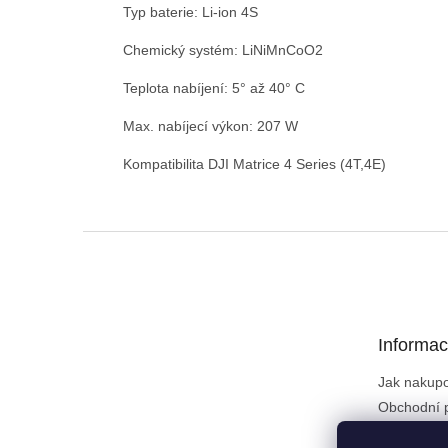
Typ baterie: Li-ion 4S
Chemický systém: LiNiMnCoO2
Teplota nabíjení: 5° až 40° C
Max. nabíjecí výkon: 207 W
Kompatibilita DJI Matrice 4 Series (4T,4E)
Z
á
p
a
t
Informac
í
Jak nakup
Obchodní 
Podmínky 