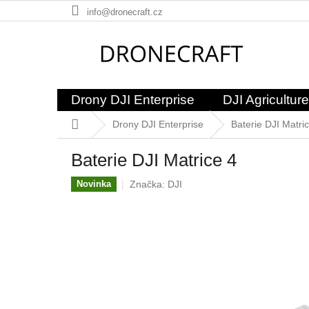
Přejít
info@dronecraft.cz
na
obsah
Drony DJI Enterprise
DJI Agriculture
Domů
Drony DJI Enterprise
Baterie DJI Matri
Baterie DJI Matrice 4
Značka:
DJI
Novinka