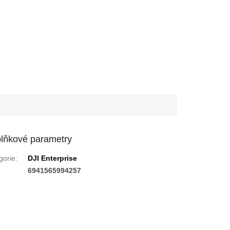
lňkové parametry
gorie
:
DJI Enterprise
:
6941565994257