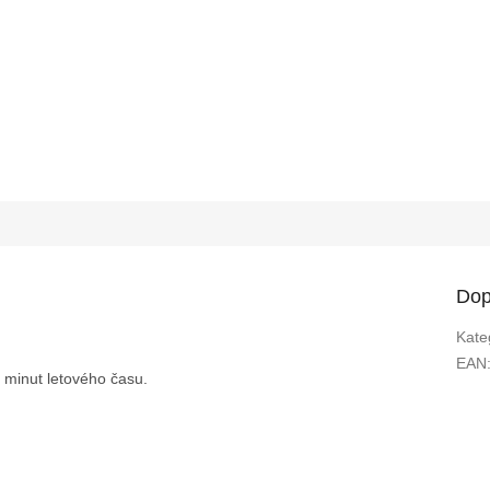
Dop
Kate
EAN
 minut letového času.