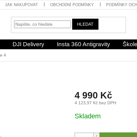
JAK NAKUPOVAT
OBCHODNÍ PODMÍNKY
PODMÍNKY OCH
HLEDAT
DJI Delivery
Insta 360 Antigravity
Škole
ce 4
4 990 Kč
4 123,97 Kč bez DPH
Měrná
Skladem
cena: