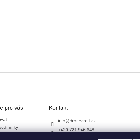
e pro vás
Kontakt
ovat
info
@
dronecraft.cz
podmínky
+420 721 946 648
ochrany osobních
https://www.facebook.co