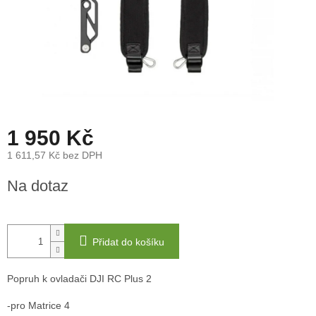
1 950 Kč
1 611,57 Kč bez DPH
Měrná
Na dotaz
cena:
Přidat do košíku
Popruh k ovladači DJI RC Plus 2
-pro Matrice 4