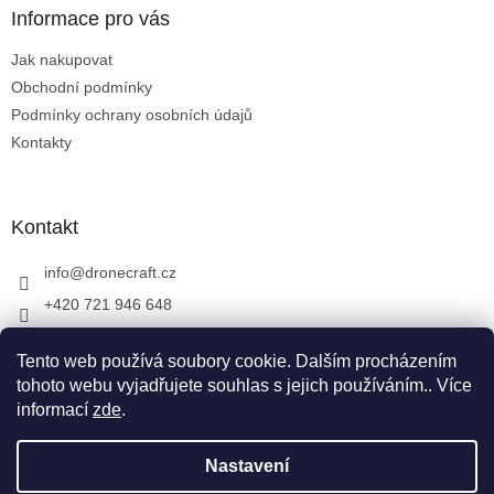
a
Informace pro vás
t
Jak nakupovat
í
Obchodní podmínky
Podmínky ochrany osobních údajů
Kontakty
Kontakt
info
@
dronecraft.cz
+420 721 946 648
https://www.facebook.com/dronecraftcz
Tento web používá soubory cookie. Dalším procházením
dronecraftcz
tohoto webu vyjadřujete souhlas s jejich používáním.. Více
informací
zde
.
Vytvořil Shoptet
Nastavení