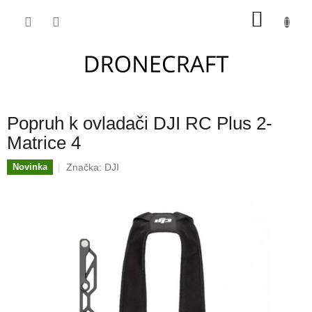
Přejít
NÁKU
na
obsah
KOŠÍK
Popruh k ovladači DJI RC Plus 2-
Matrice 4
Značka:
DJI
Novinka