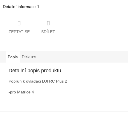
Detailní informace
ZEPTAT SE
SDÍLET
Popis
Diskuze
Detailní popis produktu
Popruh k ovladači DJI RC Plus 2
-pro Matrice 4
Z
á
p