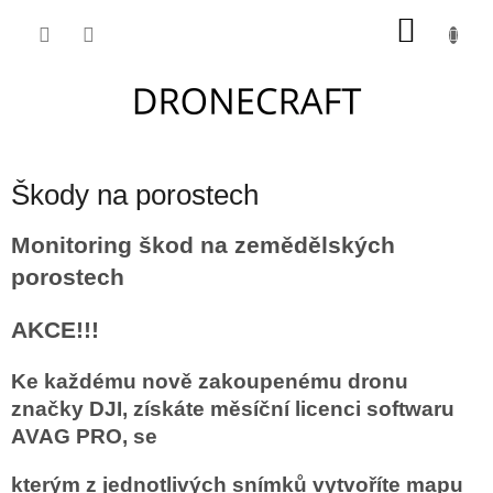
Přejít
NÁKU
na
obsah
KOŠÍK
Škody na porostech
Monitoring škod na zemědělských
porostech
AKCE!!!
Ke každému nově zakoupenému dronu
značky DJI, získáte měsíční licenci softwaru
AVAG PRO, se
kterým z jednotlivých snímků vytvoříte mapu