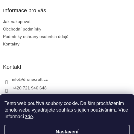
p
a
Informace pro vás
t
Jak nakupovat
í
Obchodní podmínky
Podmínky ochrany osobních údajů
Kontakty
Kontakt
info
@
dronecraft.cz
+420 721 946 648
https://www.facebook.com/dronecraftcz
Tento web používá soubory cookie. Dalším procházením
dronecraftcz
tohoto webu vyjadřujete souhlas s jejich používáním.. Více
informací
zde
.
Vytvořil Shoptet
Nastavení