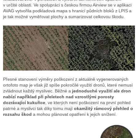
v určité oblasti. Ve spolupráci s českou firmou Airview se v aplikaci
AVAG vytvořila podkladová mapa s hranicí půdních bloků z LPIS a
je tak možné vyměřovat plochy a sumarizovat celkovou škodu.
Přesné stanovení výměry poškození z aktuálně vygenerovaných
ortofoto map je však již spíše pokročilé využití dronů, které nemusí
zvládnout každý myslivec. Běžné a
jednoduché využití ale dron
nabízí například při přeletech nad vzrostlými porosty
dozrávající kukuřice
, ve kterých není poškození na první pohled
patrné a myslivci tak díky tomu mají
okamžitý rámcový přehled o
rozsahu škod
a mohou plánovat opatření k jejich snížení.