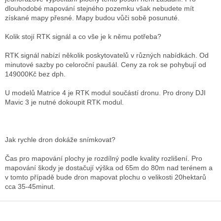
dlouhodobé mapování stejného pozemku však nebudete mít
získané mapy přesné. Mapy budou vůči sobě posunuté.
Kolik stojí RTK signál a co vše je k němu potřeba?
RTK signál nabízí několik poskytovatelů v různých nabídkách. Od
minutové sazby po celoroční paušál. Ceny za rok se pohybují od
149000Kč bez dph.
U modelů Matrice 4 je RTK modul součástí dronu. Pro drony DJI
Mavic 3 je nutné dokoupit RTK modul.
Jak rychle dron dokáže snímkovat?
Čas pro mapování plochy je rozdílný podle kvality rozlišení. Pro
mapování škody je dostačují výška od 65m do 80m nad terénem a
v tomto případě bude dron mapovat plochu o velikosti 20hektarů
cca 35-45minut.
Z
á