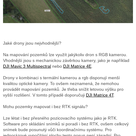
Jaké drony jsou nejvhodnější?
Na mapování pozemků lze využít jakýkoliv dron s RGB kamerou.
Vhodnější jsou s mechanickou závěrkou kamery, jako je například
DJI Mavic 3 Multispectral
nebo
DJI Matrice 4E
.
Drony v kombinaci s termální kamerou a rgb disponují menší
kvalitou optické kamery. To ovšem neznamená, že nemohou
provádět mapování pozemků. Je třeba snížit letovou výšku pro
vyšší rozlišení. V tomto případě doporučuji
DJI Matrice 4T
.
Mohu pozemky mapovat i bez RTK signálu?
Lze létat i bez přesného pozicovacího systému jako je RTK.
Software pro skládání snímků si poradí i bez RTK, ovšem celkový
snímek bude posunutý vůči koordinačnímu systému. Pro
jednorázové vypočítání plochy tento posun není zásadní. Pro