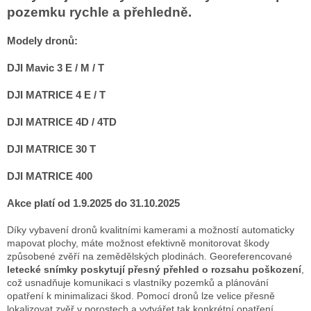
pozemku rychle a přehledně.
Modely dronů:
DJI Mavic 3 E / M / T
DJI MATRICE 4 E / T
DJI MATRICE 4D / 4TD
DJI MATRICE 30 T
DJI MATRICE 400
Akce platí od 1.9.2025 do 31.10.2025
Díky vybavení dronů kvalitními kamerami a možností automaticky
mapovat plochy, máte možnost efektivně monitorovat škody
způsobené zvěří na zemědělských plodinách. Georeferencované
letecké snímky poskytují přesný přehled o rozsahu poškození
,
což usnadňuje komunikaci s vlastníky pozemků a plánování
opatření k minimalizaci škod. Pomocí dronů lze velice přesně
lokalizovat zvěř v porostech a vytvářet tak konkrétní opatření