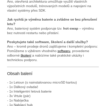
Ano, otevřená architektura umožňuje využití vlastních
výpočetních modulů, trénovaných modelů a napojení na
vlastní systémy přes SDK.
Jak rychlá je výměna baterie a zvládne se bez přerušení
letu?
Ano, bateriový systém podporuje tzv.
hot-swap
– výměnu
bez nutnosti restartu nebo přistání.
Poskytujete také software, školení a další služby?
Ano – kromě prodeje dronů zajišťujeme i kompletní podporu:
Pomůžeme s výběrem vhodného
softwaru
, provedeme
odborné
školení
a nabízíme také praktické ukázky i
technickou podporu.
Obsah balení
- 1x Letoun (s nainstalovanou microSD kartou)
- 1x Dálkový ovladač
- 1x Inteligentní letová baterie
- 3x Vrtule (pár)
- 1x Nabíječka
- 1x Nabíjecí hub