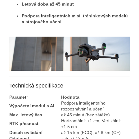
Letová doba až 45 minut
Podpora inteligentních misí, tréninkových modelů
a strojového učení
Technická specifikace
Parametr
Hodnota
Podpora inteligentního
Výpočetní modul s AI
rozpoznávání a učení
Max. letový čas
až 45 minut (bez zátěže)
Horizontální: ±1 cm, Vertikální:
RTK přesnost
±1.5 cm
Dosah ovládání
až 15 km (FCC), až 8 km (CE)
Odolnost
vítr až 12 m/s