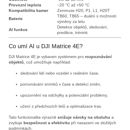
Provozní teplota
−20 °C až +50 °C
Kompatibilita kamer
Zenmuse H20, P1, L1, H20T
TB60, TB65 – duální s možností
Baterie
výměny za letu
Detekce objektů, sledování,
AI funkce
predikce, trénink
Co umí AI u DJI Matrice 4E?
DJI Matrice 4E je vybaven systémem pro
rozpoznávání
objektů
, což umožňuje například:
sledování lidí nebo vozidel v reálném čase,
porovnávání snímků v čase a detekci změn,
upozornění na odchylky a potenciální problémy,
učení z předchozích letů a optimalizace tras.
Tato funkcionalita výrazně
snižuje nároky na obsluhu
a
zvyšuje
bezpečnost a efektivitu
při nasazení ve složitých
podmínkách.