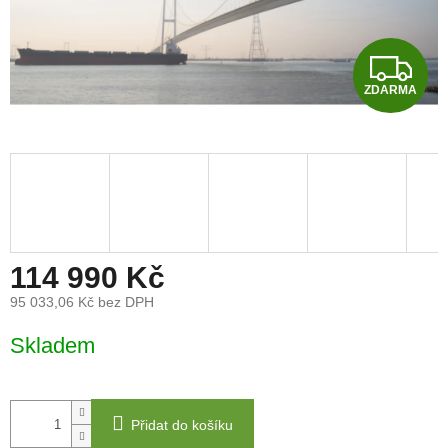
Z
ZDARMA
D
A
R
M
A
114 990 Kč
95 033,06 Kč bez DPH
Měrná
Skladem
cena:
Přidat do košíku