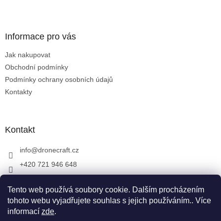
Z
á
p
a
Informace pro vás
t
Jak nakupovat
í
Obchodní podmínky
Podmínky ochrany osobních údajů
Kontakty
Kontakt
info
@
dronecraft.cz
+420 721 946 648
https://www.facebook.com/dronecraftcz
Tento web používá soubory cookie. Dalším procházením
dronecraftcz
tohoto webu vyjadřujete souhlas s jejich používáním.. Více
informací
zde
.