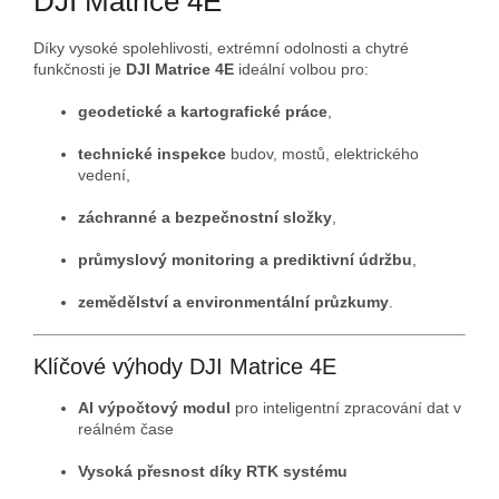
DJI Matrice 4E
Díky vysoké spolehlivosti, extrémní odolnosti a chytré
funkčnosti je
DJI Matrice 4E
ideální volbou pro:
geodetické a kartografické práce
,
technické inspekce
budov, mostů, elektrického
vedení,
záchranné a bezpečnostní složky
,
průmyslový monitoring a prediktivní údržbu
,
zemědělství a environmentální průzkumy
.
Klíčové výhody DJI Matrice 4E
AI výpočtový modul
pro inteligentní zpracování dat v
reálném čase
Vysoká přesnost díky RTK systému