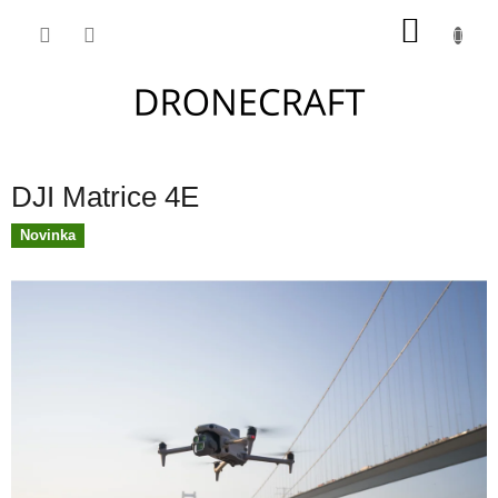
Přejít
NÁKU
na
obsah
KOŠÍK
DJI Matrice 4E
Novinka