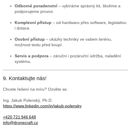
Odborné poradenství
– vybíráme správný kit, školíme a
podporujeme provoz.
Komplexní přístup
– od hardwaru přes software, legislativu
i dotace.
Osobní přístup
– ukázky techniky ve vašem terénu,
možnost testu před koupí.
Servis a podpora
– záruční i pozáruční údržba, naladění
systému.
9. Kontaktujte nás!
Chcete řešení na míru? Ozvěte se:
Ing. Jakub Polenský, Ph.D.
https://www.linkedin.com/in/jakub-polensky
+420 721 946 648
info@dronecraft.cz