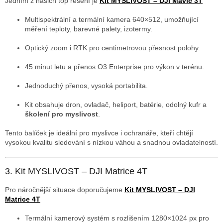
Jedním z našich top řešení je
Kit MYSLIVOST – DJI Mavic 3T
Multispektrální a termální kamera 640×512, umožňující
měření teploty, barevné palety, izotermy.
Optický zoom i RTK pro centimetrovou přesnost polohy.
45 minut letu a přenos O3 Enterprise pro výkon v terénu.
Jednoduchý přenos, vysoká portabilita.
Kit obsahuje dron, ovladač, heliport, batérie, odolný kufr a
školení pro myslivost
.
Tento balíček je ideální pro myslivce i ochranáře, kteří chtějí
vysokou kvalitu sledování s nízkou váhou a snadnou ovladatelností.
3. Kit MYSLIVOST – DJI Matrice 4T
Pro náročnější situace doporučujeme
Kit MYSLIVOST – DJI
Matrice 4T
Termální kamerový systém s rozlišením 1280×1024 px pro