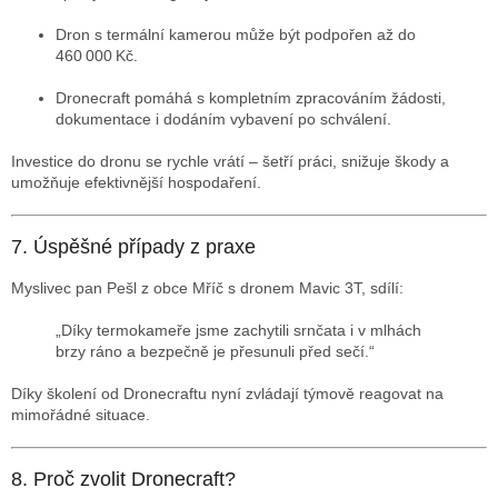
Dron s termální kamerou může být podpořen až do
460 000 Kč.
Dronecraft pomáhá s kompletním zpracováním žádosti,
dokumentace i dodáním vybavení po schválení.
Investice do dronu se rychle vrátí – šetří práci, snižuje škody a
umožňuje efektivnější hospodaření.
7. Úspěšné případy z praxe
Myslivec pan Pešl z obce Mříč s dronem Mavic 3T, sdílí:
„Díky termokameře jsme zachytili srnčata i v mlhách
brzy ráno a bezpečně je přesunuli před sečí.“
Díky školení od Dronecraftu nyní zvládají týmově reagovat na
mimořádné situace.
8. Proč zvolit Dronecraft?