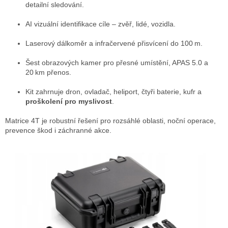
detailní sledování.
AI vizuální identifikace cíle – zvěř, lidé, vozidla.
Laserový dálkoměr a infračervené přisvícení do 100 m.
Šest obrazových kamer pro přesné umístění, APAS 5.0 a
20 km přenos.
Kit zahrnuje dron, ovladač, heliport, čtyři baterie, kufr a
proškolení pro myslivost
.
Matrice 4T je robustní řešení pro rozsáhlé oblasti, noční operace,
prevence škod i záchranné akce.