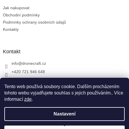
t
Jak nakupovat
í
Obchodní podmínky
Podmínky ochrany osobních údajů
Kontakty
Kontakt
info
@
dronecraft.cz
+420 721 946 648
https://www.facebook.com/dronecraftcz
Tento web používá soubory cookie. Dalším procházením
dronecraftcz
tohoto webu vyjadřujete souhlas s jejich používáním.. Více
informací
zde
.
Vytvořil Shoptet
Nastavení
Copyright 2026
DRONECRAFT
. Všechna práva vyhrazena.