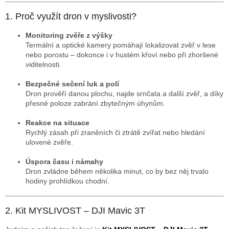
1. Proč využít dron v myslivosti?
Monitoring zvěře z výšky
Termální a optické kamery pomáhají lokalizovat zvěř v lese
nebo porostu ‒ dokonce i v hustém křoví nebo při zhoršené
viditelnosti.
Bezpečné sečení luk a polí
Dron prověří danou plochu, najde srnčata a další zvěř, a díky
přesné poloze zabrání zbytečným úhynům.
Reakce na situace
Rychlý zásah při zraněních či ztrátě zvířat nebo hledání
ulovené zvěře.
Úspora času i námahy
Dron zvládne během několika minut, co by bez něj trvalo
hodiny prohlídkou chodní.
2. Kit MYSLIVOST – DJI Mavic 3T