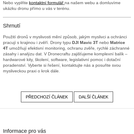
Nebo vyplňte
kontaktní formulář
na našem webu a domluvíme
ukázku dronu přímo u vás v terénu.
Shrnutí
Použití dronů v myslivosti mění způsob, jakým myslivci a ochránci
pracují s krajinou i zvěří. Drony typu
DJI Mavic 3T
nebo
Matrice
4T
umožňují efektivní monitoring, ochranu zvěře, rychlé záchranné
zásahy i analýzu dat. V Dronecraftu zajišťujeme komplexní balík –
hardwarové kity, školení, software, legislativní pomoc i dotační
poradenství. Vyberte si řešení, kontaktujte nás a posuňte svou
mysliveckou praxi o krok dále.
PŘEDCHOZÍ ČLÁNEK
DALŠÍ ČLÁNEK
Z
á
p
a
Informace pro vás