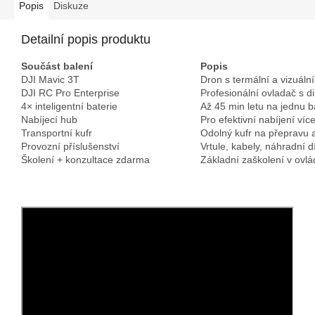
Popis
Diskuze
Detailní popis produktu
Součást balení
Popis
DJI Mavic 3T
Dron s termální a vizuál
DJI RC Pro Enterprise
Profesionální ovladač s d
4× inteligentní baterie
Až 45 min letu na jednu ba
Nabíjecí hub
Pro efektivní nabíjení více
Transportní kufr
Odolný kufr na přepravu 
Provozní příslušenství
Vrtule, kabely, náhradní dí
Školení + konzultace zdarma
Základní zaškolení v ovlád