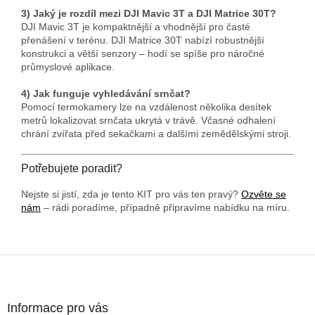
3) Jaký je rozdíl mezi DJI Mavic 3T a DJI Matrice 30T?
DJI Mavic 3T je kompaktnější a vhodnější pro časté
přenášení v terénu. DJI Matrice 30T nabízí robustnější
konstrukci a větší senzory – hodí se spíše pro náročné
průmyslové aplikace.
4) Jak funguje vyhledávání srnčat?
Pomocí termokamery lze na vzdálenost několika desítek
metrů lokalizovat srnčata ukrytá v trávě. Včasné odhalení
chrání zvířata před sekačkami a dalšími zemědělskými stroji.
Potřebujete poradit?
Nejste si jistí, zda je tento KIT pro vás ten pravý?
Ozvěte se
nám
– rádi poradíme, případně připravíme nabídku na míru.
Z
á
p
a
Informace pro vás