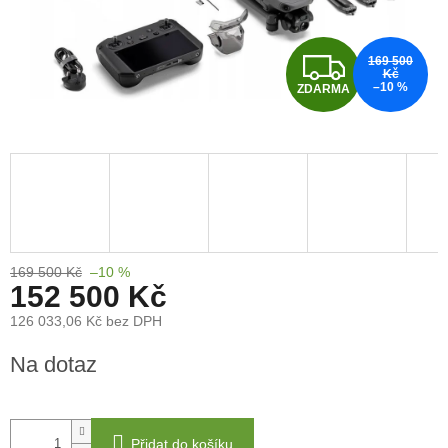
Z
169 500
Kč
–10 %
ZDARMA
D
A
R
M
A
169 500 Kč
–10 %
152 500 Kč
126 033,06 Kč bez DPH
Měrná
Na dotaz
cena:
Přidat do košíku