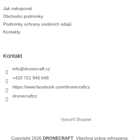
t
Jak nakupovat
í
Obchodní podmínky
Podmínky ochrany osobních údajů
Kontakty
Kontakt
info
@
dronecraft.cz
+420 721 946 648
https://www.facebook.com/dronecraftcz
dronecraftcz
Vytvořil Shoptet
Copyright 2026
DRONECRAFT
. Všechna práva vyhrazena.