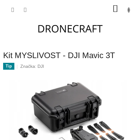
Přejít
NÁKU
na
obsah
KOŠÍK
Kit MYSLIVOST - DJI Mavic 3T
Značka:
DJI
Tip