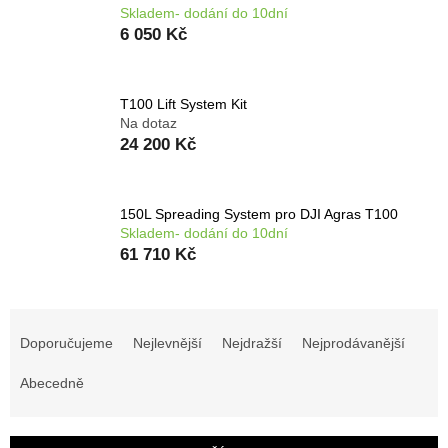
Skladem- dodání do 10dní
6 050 Kč
T100 Lift System Kit
Na dotaz
24 200 Kč
150L Spreading System pro DJI Agras T100
Skladem- dodání do 10dní
61 710 Kč
Ř
a
Doporučujeme
Nejlevnější
Nejdražší
Nejprodávanější
z
e
Abecedně
n
í