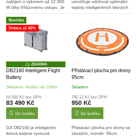
nabíjení s výkonem až 12 000
umožňuje udržovat optimální
W díky třífázovému vstupu. Je
teploty inteligentních letových
navržen s důrazem na
baterií DB2160 a prodlužuje
maximální efektivitu a
jejich životnost. Je...
Novinka
bezpečnost –...
Dotace až 60%
Z
ZDARMA
D
DB2160 Intelligent Flight
Přistávací plocha pro drony
A
Battery
95cm
R
M
A
Skladem- dodání do 10dní
Skladem
69 000 Kč bez DPH
785,12 Kč bez DPH
83 490 Kč
950 Kč
Do košíku
Do košíku
DJI DB2160 je inteligentní
Přistávací plocha pro drony se
letová baterie vyvinutá
závažím, rozměr: 95cm.