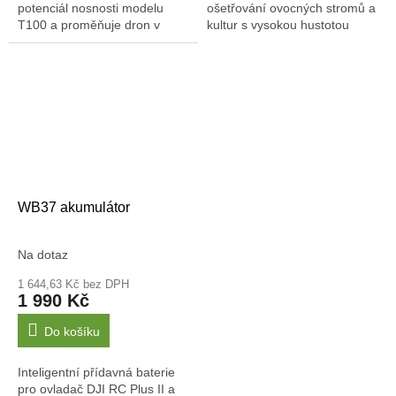
potenciál nosnosti modelu
ošetřování ovocných stromů a
T100 a proměňuje dron v
kultur s vysokou hustotou
výkonný nástroj pro transport
porostu. Nahrazuje standardní
materiálu v těžko dostupném
trysky specializovanými
terénu. Stačí...
mlžnými...
WB37 akumulátor
Na dotaz
1 644,63 Kč bez DPH
1 990 Kč
Do košíku
Inteligentní přídavná baterie
pro ovladač DJI RC Plus II a