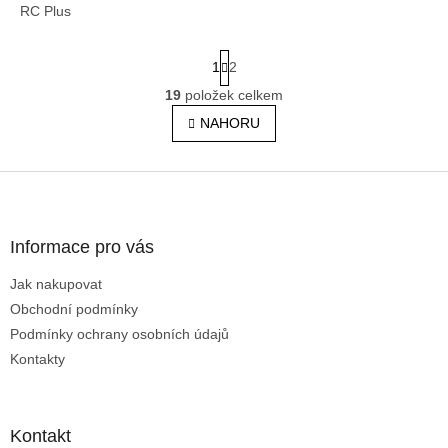
RC Plus
S
1
2
t
r
19
položek celkem
O
á
v
NAHORU
n
l
k
á
o
v
d
Z
á
a
á
n
c
p
í
í
a
Informace pro vás
p
t
r
Jak nakupovat
í
v
Obchodní podmínky
k
y
Podmínky ochrany osobních údajů
v
Kontakty
ý
p
i
s
Kontakt
u