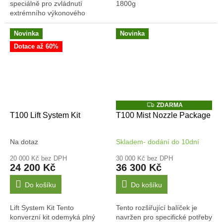
speciálně pro zvládnutí
1800g
extrémního výkonového
odběru motorů modelu DJI
Agras T100. Nejde pouze o
Novinka
Novinka
zdroj energie, ale o...
Dotace až 60%
Z
ZDARMA
D
T100 Lift System Kit
T100 Mist Nozzle Package
A
R
M
A
Na dotaz
Skladem- dodání do 10dní
20 000 Kč bez DPH
30 000 Kč bez DPH
24 200 Kč
36 300 Kč
Do košíku
Do košíku
Lift System Kit Tento
Tento rozšiřující balíček je
konverzní kit odemyká plný
navržen pro specifické potřeby