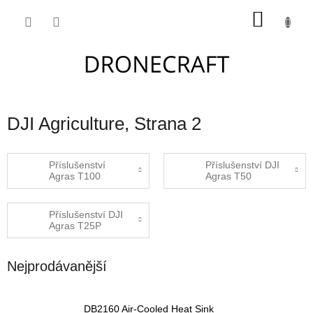
Přejít
NÁKU
na
obsah
KOŠÍK
DJI Agriculture
, Strana 2
Příslušenství
Příslušenství DJI
Agras T100
Agras T50
Příslušenství DJI
Agras T25P
Nejprodávanější
DB2160 Air-Cooled Heat Sink