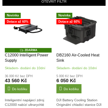
p
OTEVŘÍT FILTR
r
o
V
Novinka
Novinka
d
ý
u
Dotace až 60%
Dotace až 60%
p
k
i
t
s
ů
p
r
o
Z
ZDARMA
D
d
C12000 Intelligent Power
DB2160 Air-Cooled Heat
A
u
Supply
Sink
R
M
k
A
Skladem- dodání do 10dní
Skladem- dodání do 10dní
t
ů
36 000 Kč bez DPH
5 000 Kč bez DPH
43 560 Kč
6 050 Kč
Do košíku
Do košíku
Inteligentní napájecí zdroj
DJI Battery Cooling Station
C12000 nabízí ultrarychlé
Originální chladicí stanice DJI