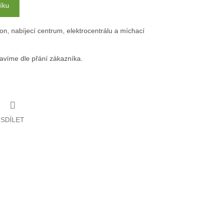
íku
ron, nabíjecí centrum, elektrocentrálu a míchací
avíme dle přání zákazníka.
SDÍLET