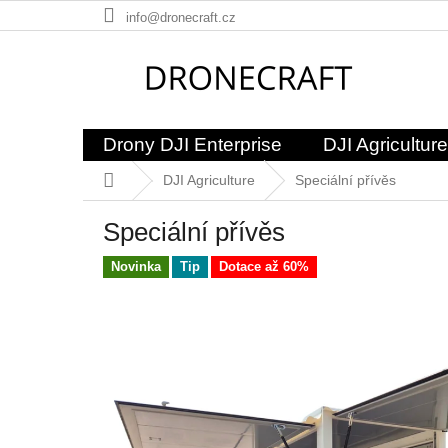
Přejít
info@dronecraft.cz
na
obsah
Drony DJI Enterprise
DJI Agriculture
Domů
DJI Agriculture
Speciální přívěs
Speciální přívěs
Novinka
Tip
Dotace až 60%