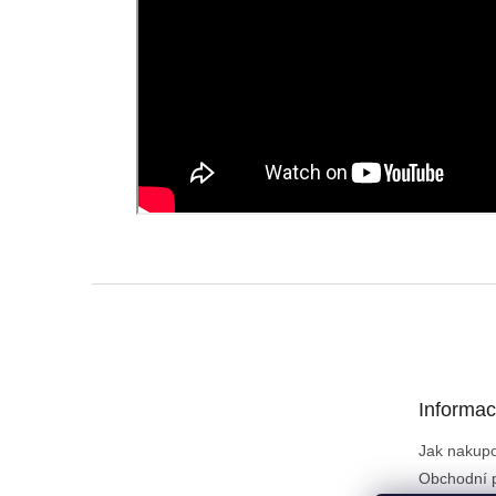
Z
á
p
a
t
Informac
í
Jak nakup
Obchodní 