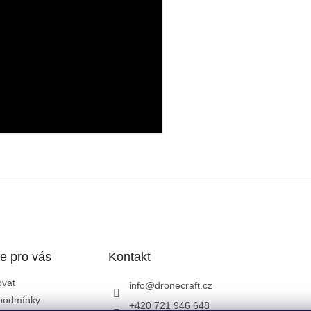
e pro vás
Kontakt
ovat
info
@
dronecraft.cz
podmínky
+420 721 946 648