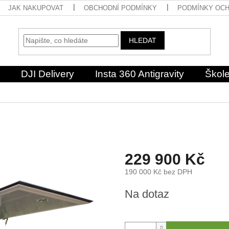
JAK NAKUPOVAT
OBCHODNÍ PODMÍNKY
PODMÍNKY OCH
HLEDAT
DJI Delivery
Insta 360 Antigravity
Škole
229 900 Kč
190 000 Kč bez DPH
Měrná
Na dotaz
cena: