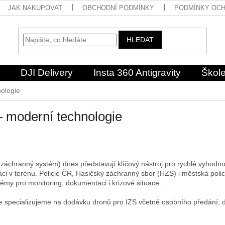
JAK NAKUPOVAT
OBCHODNÍ PODMÍNKY
PODMÍNKY OCH
HLEDAT
DJI Delivery
Insta 360 Antigravity
Škole
ologie
– moderní technologie
 záchranný systém) dnes představují klíčový nástroj pro rychlé vyhodn
áci v terénu. Policie ČR, Hasičský záchranný sbor (HZS) i městská policie
stémy pro monitoring, dokumentaci i krizové situace.
se specializujeme na dodávku dronů pro IZS včetně osobního předání, 