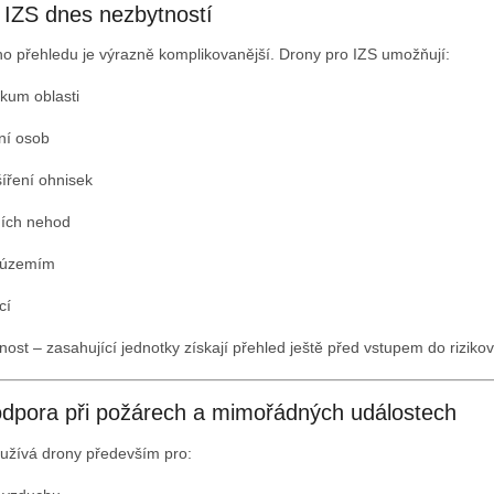
 IZS dnes nezbytností
o přehledu je výrazně komplikovanější. Drony pro IZS umožňují:
zkum oblasti
ní osob
íření ohnisek
ích nehod
 územím
cí
st – zasahující jednotky získají přehled ještě před vstupem do rizikov
dpora při požárech a mimořádných událostech
užívá drony především pro: