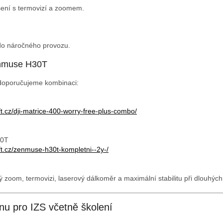
šení s termovizí a zoomem.
do náročného provozu.
enmuse H30T
 doporučujeme kombinaci:
t.cz/dji-matrice-400-worry-free-plus-combo/
30T
ft.cz/zenmuse-h30t-kompletni--2y-/
ý zoom, termovizi, laserový dálkoměr a maximální stabilitu při dlouhých
nu pro IZS včetně školení