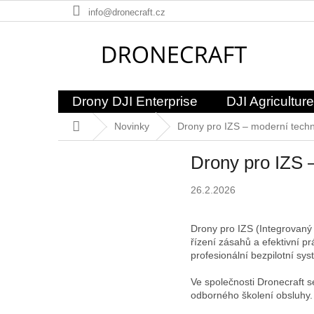
Přejít
info@dronecraft.cz
na
obsah
Drony DJI Enterprise
DJI Agriculture
Domů
Novinky
Drony pro IZS – moderní techn
Drony pro IZS 
26.2.2026
Drony pro IZS (Integrovaný
řízení zásahů a efektivní pr
profesionální bezpilotní sy
Ve společnosti Dronecraft 
odborného školení obsluhy.