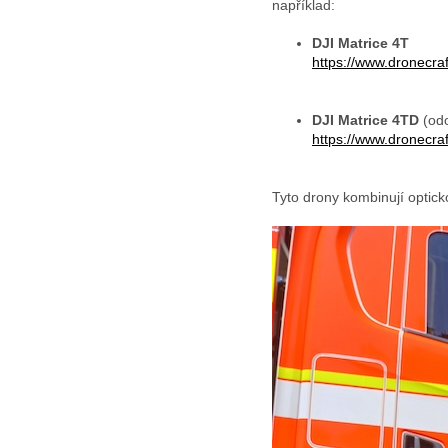
například:
DJI Matrice 4T
https://www.dronecraft
DJI Matrice 4TD
(odo
https://www.dronecraft
Tyto drony kombinují optic