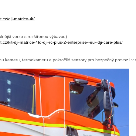
.cz/dji-matrice-4t/
lnější verze s rozšířenou výbavou)
.cz/kit-dji-matrice-4td-dji-rc-plus-2-enterprise--eu--dji-care-plus/
kou kameru, termokameru a pokročilé senzory pro bezpečný provoz i 