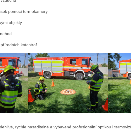
e vzduchu
nisek pomocí termokamery
vými objekty
 nehod
přírodních katastrof
ehlivé, rychle nasaditelné a vybavené profesionální optikou i termovi