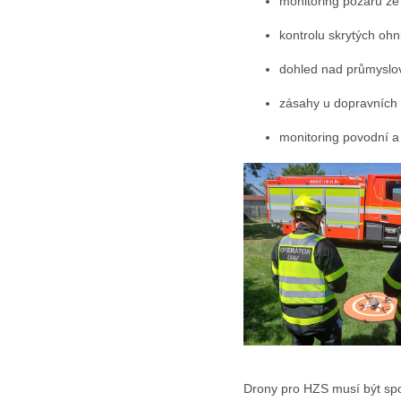
monitoring požáru z
kontrolu skrytých oh
dohled nad průmyslo
zásahy u dopravních
monitoring povodní a 
Drony pro HZS musí být spol