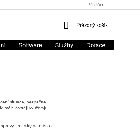
RANY OSOBNÍCH ÚDAJŮ
KONTAKTY
Přihlášení
NÁKUPNÍ
Prázdný košík
KOŠÍK
ní
Software
Služby
Dotace
O nás
ocení situace, bezpečné
 stále častěji využívají
dopravy techniky na místo a