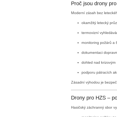
Proč jsou drony pro
Moderní zásah bez leteckéh
okamžitý letecký prů
termovizní vyhledává
monitoring požárů a š
dokumentaci dopravn
dohled nad krizovým
podporu pátracích ak
Zásadní výhodou je bezpečno
Drony pro HZS – po
Hasičský záchranný sbor vy