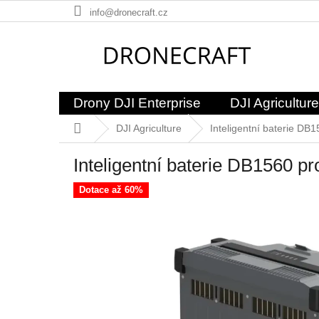
Přejít
info@dronecraft.cz
na
obsah
Drony DJI Enterprise
DJI Agriculture
Domů
DJI Agriculture
Inteligentní baterie D
Inteligentní baterie DB1560 
Dotace až 60%