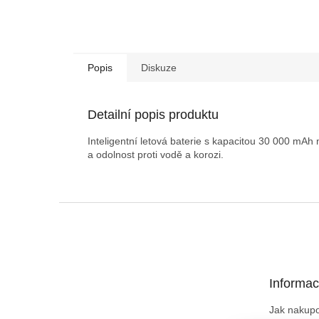
Popis
Diskuze
Detailní popis produktu
Inteligentní letová baterie s kapacitou 30 000 mAh
a odolnost proti vodě a korozi.
Z
á
p
a
t
Informac
í
Jak nakup