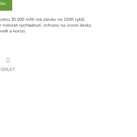
íku
apacitou 30 000 mAh má záruku na 1500 cyklů.
 nutnosti vychladnutí, ochranu na úrovni desky
vodě a korozi.
SDÍLET