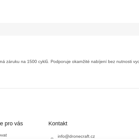
 má záruku na 1500 cyklů. Podporuje okamžité nabíjení bez nutnosti vy
e pro vás
Kontakt
ovat
info
@
dronecraft.cz