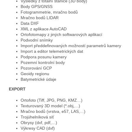
Výsledky z totální stanice (3D body)
Body GPS/GNSS
Fotogrammetrie, mračno bodů
Mračno bodů LIDAR
Data DXF
XML z aplikace AutoCAD
Ortofotomapy z jiných softwarových aplikací
Podvodní snímky
Import předdefinovaných možností parametrů kamery
Import a editor telemetrických dat
Podpora posunu kamery
Pozemní kontrolní body
Pozorování GCP
Geoidy regionu
Batymetrické údaje
EXPORT
Ortofoto (Tiff, JPG, PNG, KMZ…)
Texturovaný 3D model (*.obj,…)
Mračno bodů (vrstva, e57, LAS,…)
Trojúhelníková síť
Obrysy (dxf, pdf,…)
Výkresy CAD (dxf)