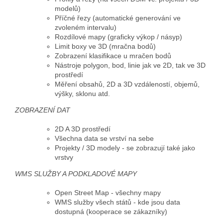
modelů)
Příčné řezy (automatické generování ve
zvoleném intervalu)
Rozdílové mapy (graficky výkop / násyp)
Limit boxy ve 3D (mračna bodů)
Zobrazení klasifikace u mračen bodů
Nástroje polygon, bod, linie jak ve 2D, tak ve 3D
prostředí
Měření obsahů, 2D a 3D vzdáleností, objemů,
výšky, sklonu atd.
ZOBRAZENÍ DAT
2D A 3D prostředí
Všechna data se vrství na sebe
Projekty / 3D modely - se zobrazují také jako
vrstvy
WMS SLUŽBY A PODKLADOVÉ MAPY
Open Street Map - všechny mapy
WMS služby všech států - kde jsou data
dostupná (kooperace se zákazníky)