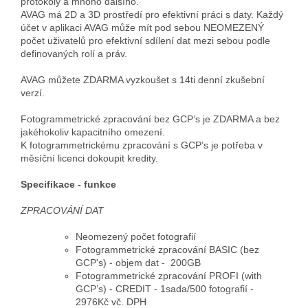
protokoly a mnoho dalšího.
AVAG má 2D a 3D prostředí pro efektivní práci s daty. Každý
účet v aplikaci AVAG může mít pod sebou NEOMEZENÝ
počet uživatelů pro efektivní sdílení dat mezi sebou podle
definovaných rolí a práv.
AVAG můžete ZDARMA vyzkoušet s 14ti denní zkušební
verzí.
Fotogrammetrické zpracování bez GCP’s je ZDARMA a bez
jakéhokoliv kapacitního omezení.
K fotogrammetrickému zpracování s GCP’s je potřeba v
měsíční licenci dokoupit kredity.
Specifikace - funkce
ZPRACOVÁNÍ DAT
Neomezený počet fotografií
Fotogrammetrické zpracování BASIC (bez
GCP's) - objem dat - 200GB
Fotogrammetrické zpracování PROFI (with
GCP’s) - CREDIT - 1sada/500 fotografií -
2976Kč vč. DPH