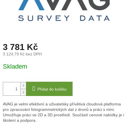
3 781 Kč
3 124,79 Kč bez DPH
Měrná
Skladem
cena:
Přidat do košíku
AVAG je velmi efektivní a uživatelsky přívětivá cloudová platforma
pro zpracování fotogrammetrických dat z dronů a práci s nimi.
Umožňuje práci ve 2D a 3D prostředí. Součástí cenové nabídky je i
školení a podpora.