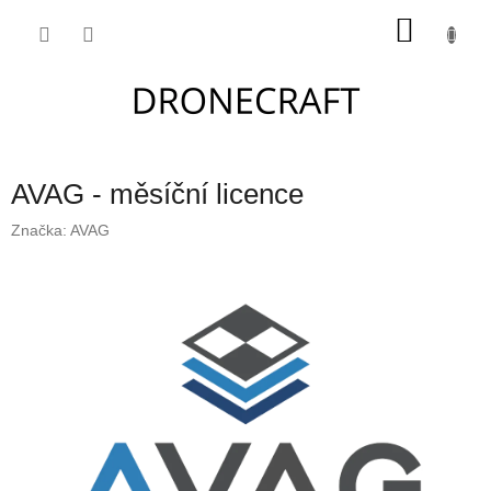
Přejít
NÁKU
na
obsah
KOŠÍK
AVAG - měsíční licence
Značka:
AVAG