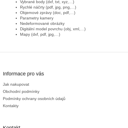
Vybrané body (dxf, txt, xyz,…)
Rychlé náčrty (pdf, jpg, png,…)
Objemové zprávy (doc, pdf,…)
Parametry kamery
Nedeformované obrázky
Digitální model povrchu (obj, xml,…)
Mapy (dxf, pdf, jpg,…)
Z
á
p
a
Informace pro vás
t
Jak nakupovat
í
Obchodní podmínky
Podmínky ochrany osobních údajů
Kontakty
Kontakt